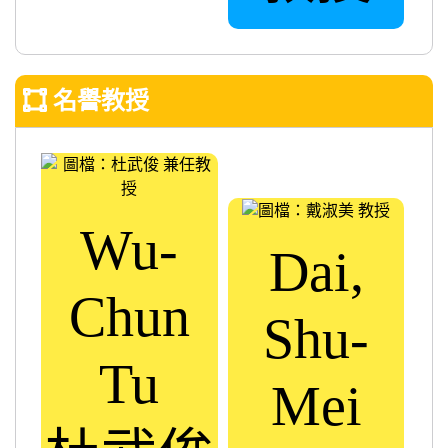
名譽教授
Wu-
Dai,
Chun
Shu-
Tu
Mei