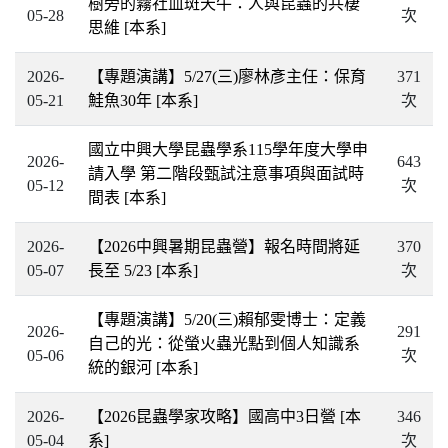
樹旁的霧社血斑天牛：人與昆蟲的共棲
05-28
次
思維
[本系]
2026-
【專題演講】5/27(三)廖林彥主任：保育
371
05-21
鮭魚30年
[本系]
次
國立中興大學昆蟲學系115學年度大學申
2026-
643
請入學 第二階段甄試注意事項與面試時
05-12
次
間表
[本系]
2026-
【2026中興暑期昆蟲營】報名時間將延
370
05-07
長至 5/23
[本系]
次
【專題演講】5/20(三)賴郁雯博士：定義
2026-
291
自己的光：從螢火蟲光點到個人知識系
05-06
次
統的銀河
[本系]
2026-
【2026昆蟲學家攻略】國高中3日營
[本
346
05-04
系]
次