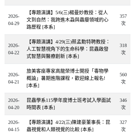
【專題演講】5/6(三)楊曼妙教授：從人
2026-
357
文到自然：我跨進木蝨與蟲癭領域的心
04-29
次
路歷程
[本系]
【專題演講】4/29(三)蔡孟勳特聘教授：
2026-
318
人工智慧視角下的生命科學：昆蟲啟發
04-22
次
式智慧與醫療創新
[本系]
旅美客座專家高龍榮博士開授「毒物學
2026-
560
概論」暑期進階課程，歡迎線上報名!
04-21
次
[本系]
2026-
昆蟲學系115學年度博士班考試入學面試
346
04-20
時間表
[本系]
次
2026-
【專題演講】4/22(三)陳建豪董事長：昆
327
04-15
蟲視覺和人類視覺的比較
[本系]
次