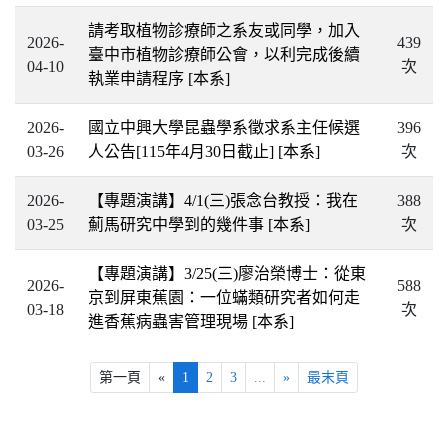
請考取植物診療師之系友或同學，加入
2026-
439
臺中市植物診療師公會，以利完成後續
04-10
次
執業申請程序
[本系]
2026-
國立中興大學昆蟲學系徵求系主任候選
396
03-26
人公告[115年4月30日截止]
[本系]
次
2026-
【專題演講】4/1(三)張念台教授：我在
388
03-25
薊馬研究中學到的幾件事
[本系]
次
【專題演講】3/25(三)廖治榮博士：從東
2026-
588
京到屏東蕉園：一位蟎類研究者如何走
03-18
次
進香蕉病蟲害管理現場
[本系]
第一頁
«
1
2
3
...
»
最末頁