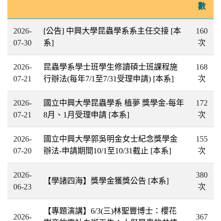
數
2026-
[公告] 中興大學昆蟲學系系主任交接
[本
160
07-30
系]
次
2026-
昆蟲學系學士班學生修讀碩士班課程施
168
07-21
行辦法(每年7/1至7/31受理申請)
[本系]
次
2026-
國立中興大學昆蟲學系 植夢 獎學金-每年
172
07-21
8月、1月受理申請
[本系]
次
2026-
國立中興大學郭吳明金女士紀念獎學金
155
07-20
辦法-申請期間10/1至10/31截止
[本系]
次
2026-
380
【學諸四海】獎學金獲獎公告
[本系]
06-23
次
【專題演講】6/3(三)林聖豐博士：櫻花
2026-
367