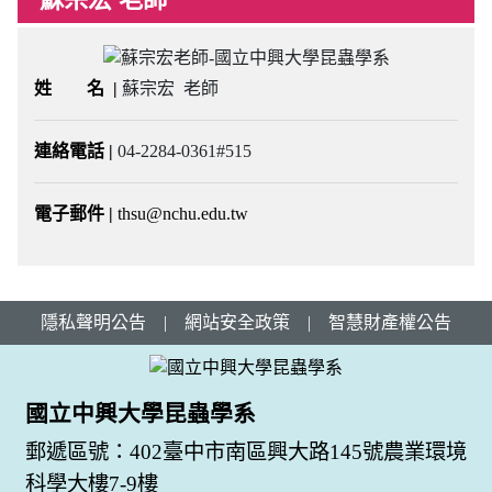
姓 名
|
蘇宗宏 老師
連絡電話
|
04-2284-0361#515
電子郵件
|
thsu@nchu.edu.tw
隱私聲明公告
|
網站安全政策
|
智慧財產權公告
國立中興大學昆蟲學系
郵遞區號：402臺中市南區興大路145號農業環境
科學大樓7-9樓