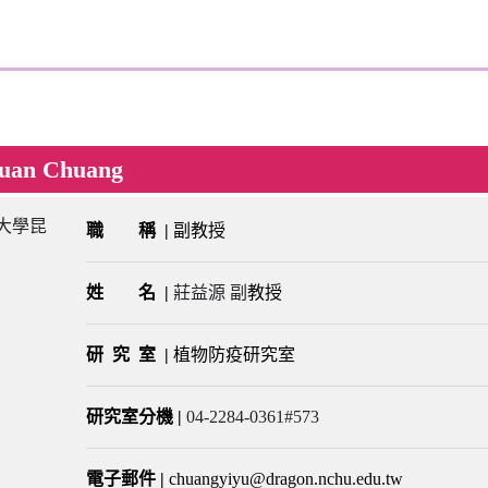
an Chuang
職 稱 |
副教授
姓 名
|
莊益源 副
教授
研 究 室
|
植物防疫研究室
研究室分機
|
04-2284-0361#573
電子郵件
|
chuangyiyu@dragon.nchu.edu.tw