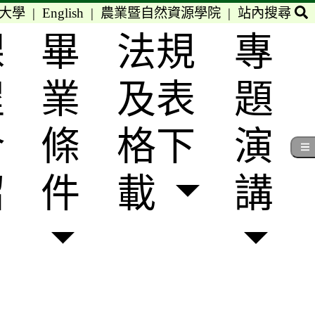
大學
|
English
|
農業暨自然資源學院
|
站內搜尋
課
畢
法規
專
程
業
及表
題
介
條
格下
演
紹
件
載
講