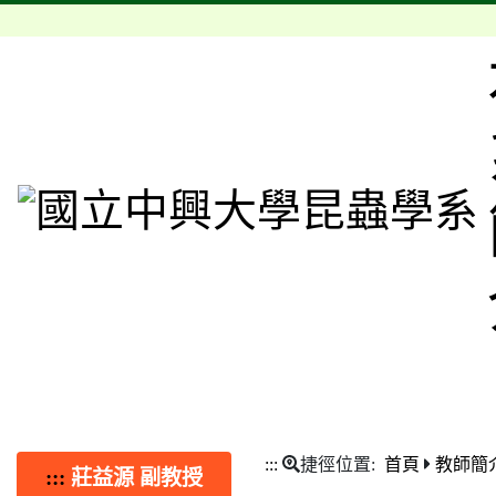
:::
捷徑位置:
首頁
教師簡
:::
莊益源 副教授