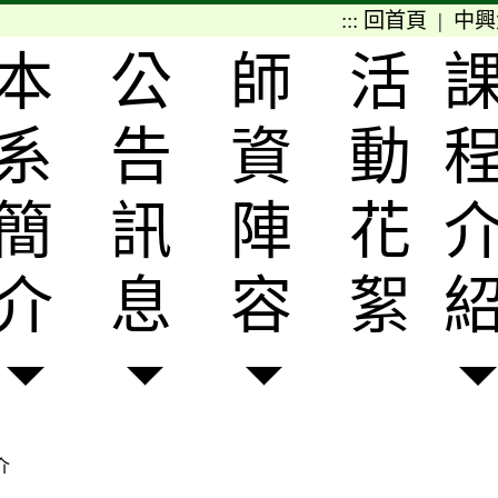
:::
回首頁
|
中興
本
公
師
活
系
告
資
動
簡
訊
陣
花
介
息
容
絮
介