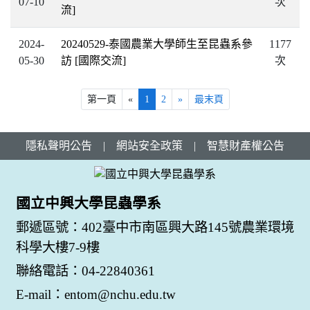
07-10
次
流]
2024-
20240529-泰國農業大學師生至昆蟲系參
1177
05-30
訪
[國際交流]
次
第一頁
«
1
2
»
最末頁
隱私聲明公告
|
網站安全政策
|
智慧財產權公告
國立中興大學昆蟲學系
郵遞區號：402臺中市南區興大路145號農業環境
科學大樓7-9樓
聯絡電話：04-22840361
E-mail：entom@nchu.edu.tw