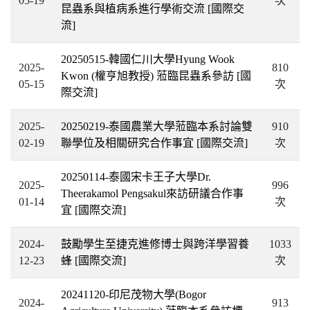
05-19
次
昆蟲系與植病系進行學術交流
[國際交
流]
20250515-韓國仁川大學Hyung Wook
2025-
810
Kwon (權亨旭教授) 蒞臨昆蟲系參訪
[國
05-15
次
際交流]
2025-
20250219-泰國農業大學蒞臨本系討論雙
910
02-19
聯學位及相關研究合作事宜
[國際交流]
次
20250114-泰國宋卡王子大學Dr.
2025-
996
Theerakamol Pengsakul來訪研議合作事
01-14
次
宜
[國際交流]
2024-
鼓勵學生至捷克進修博士與跨洋學習養
1033
12-23
蜂
[國際交流]
次
20241120-印尼茂物大學(Bogor
2024-
913