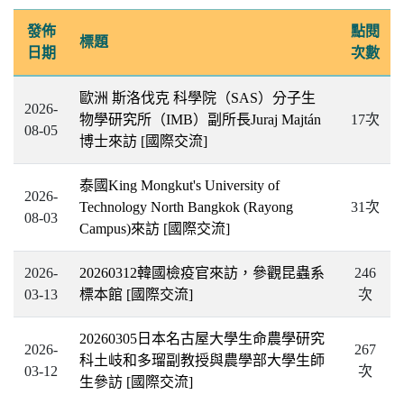
發佈
點閱
標題
日期
次數
歐洲 斯洛伐克 科學院（SAS）分子生
2026-
物學研究所（IMB）副所長Juraj Majtán
17次
08-05
博士來訪
[國際交流]
泰國King Mongkut's University of
2026-
Technology North Bangkok (Rayong
31次
08-03
Campus)來訪
[國際交流]
2026-
20260312韓國檢疫官來訪，參觀昆蟲系
246
03-13
標本館
[國際交流]
次
20260305日本名古屋大學生命農學研究
2026-
267
科土岐和多瑠副教授與農學部大學生師
03-12
次
生參訪
[國際交流]