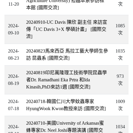
Agriculture University) 蒞臨本系參訪標
11-20
次
本館
[國際交流]
20240910-UC Davis 陳欣 副主任 來訪宣
2024-
1085
傳「UC Davis 3+X 學碩計畫」
[國際交
09-10
次
流]
2024-
20240823馬來西亞 馬拉工藝大學師生參
1035
08-23
訪 昆蟲系
[國際交流]
次
20240819印尼萬隆理工技術學院昆蟲學
2024-
973
者Dr. Ramadhani Eka Prtra 和Ida
08-19
次
Kinasih,PhD來訪1週
[國際交流]
2024-
20240718-韓國仁川大學蚊蟲專家
1009
07-18
HyungWook Kwon教授來訪
[國際交流]
次
20240710-美國University of Arkansas蜜
2024-
1034
蜂專家Dr. Neel Joshi專題演講
[國際交