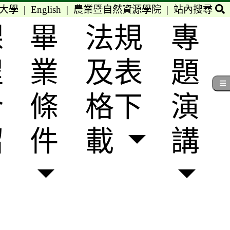
大學
|
English
|
農業暨自然資源學院
|
站內搜尋
課
畢
法規
專
程
業
及表
題
介
條
格下
演
紹
件
載
講