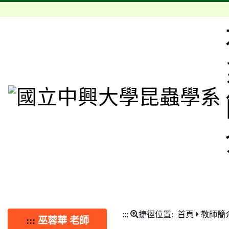
:::
捷徑位置:
首頁
教師簡
:::
巫蓉華 老師