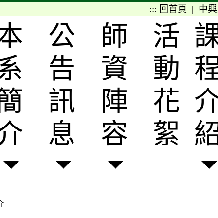
:::
回首頁
|
中興
本
公
師
活
系
告
資
動
簡
訊
陣
花
介
息
容
絮
介