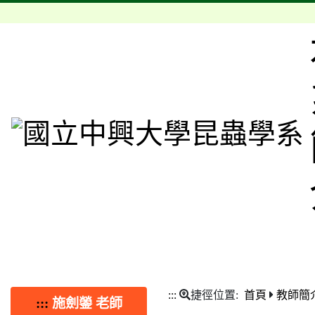
:::
捷徑位置:
首頁
教師簡
:::
施劍鎣 老師