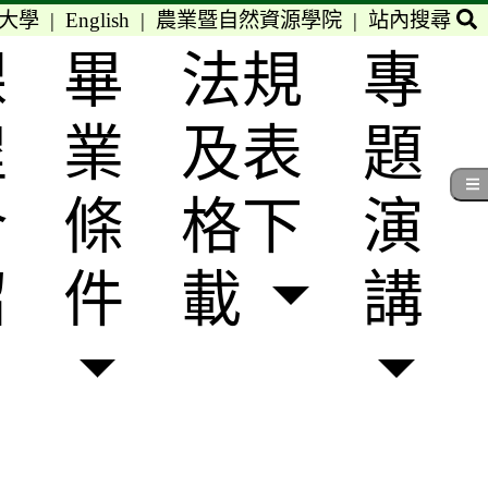
大學
|
English
|
農業暨自然資源學院
|
站內搜尋
課
畢
法規
專
程
業
及表
題
介
條
格下
演
紹
件
載
講