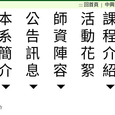
:::
回首頁
|
中興
本
公
師
活
系
告
資
動
簡
訊
陣
花
介
息
容
絮
介