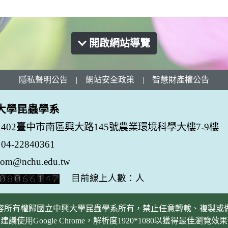
開啟網站導覽
隱私聲明公告
|
網站安全政策
|
智慧財產權公告
大學昆蟲學系
402臺中市南區興大路145號農業環境科學大樓7-9樓
-22840361
tom@nchu.edu.tw
目前線上人數：人
容所有權歸國立中興大學昆蟲學系所有，禁止任意轉載、複製或
建議使用Google Chrome，解析度1920*1080以獲得最佳瀏覽效果