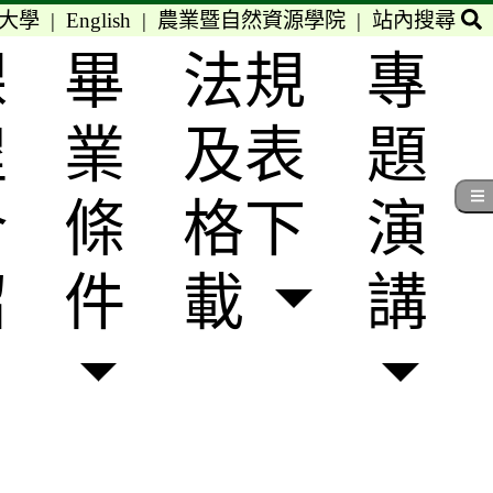
大學
|
English
|
農業暨自然資源學院
|
站內搜尋
課
畢
法規
專
程
業
及表
題
介
條
格下
演
紹
件
載
講