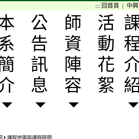
:::
回首頁
|
中興
本
公
師
活
系
告
資
動
簡
訊
陣
花
介
息
容
絮
紹
課程地圖與課程時間