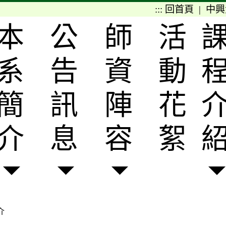
:::
回首頁
|
中興
本
公
師
活
系
告
資
動
簡
訊
陣
花
介
息
容
絮
介