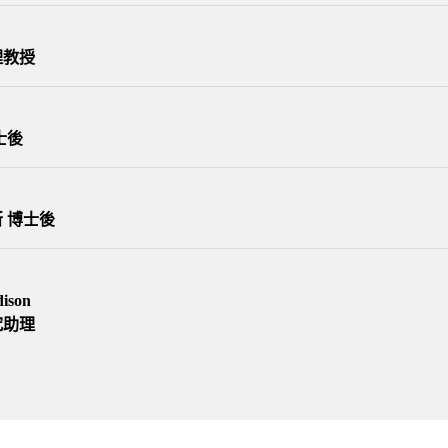
理教授
士後
 博士後
dison
究助理