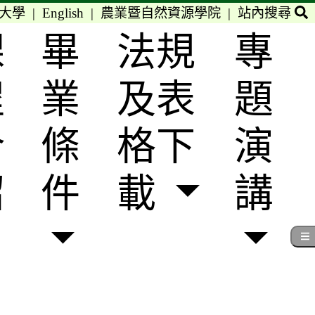
大學
|
English
|
農業暨自然資源學院
|
站內搜尋
課
畢
法規
專
程
業
及表
題
介
條
格下
演
紹
件
載
講