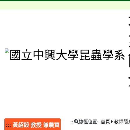
:::
捷徑位置:
首頁
教師簡
:::
黃紹毅 教授 兼農資