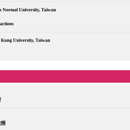
n Normal University, Taiwan
actions
 Kung University, Taiwan
授
教授