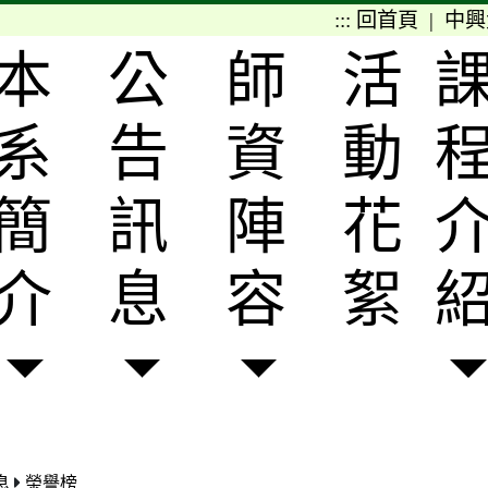
:::
回首頁
|
中興
本
公
師
活
系
告
資
動
簡
訊
陣
花
介
息
容
絮
息
榮譽榜