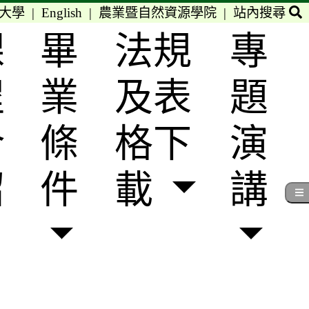
大學
|
English
|
農業暨自然資源學院
|
站內搜尋
課
畢
法規
專
程
業
及表
題
介
條
格下
演
紹
件
載
講