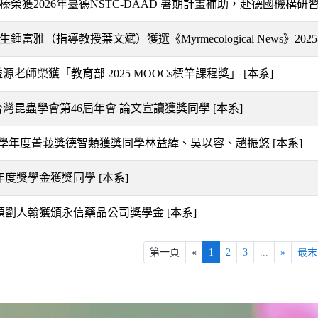
榛榮獲2026年臺德NSTC-DAAD 暑期計畫補助，赴德國機構研
生鍾富雅（指導教授葉文斌）獲選《Myrmecological News》2
益源老師榮獲「教育部 2025 MOOCs標竿課程獎」
[本系]
!台灣昆蟲學會第46屆年會 論文宣讀獲獎同學
[本系]
114學年度菁莪獎德智類獲獎同學林益緯、吳以容、趙振悠
[本系]
14年度獎學金獲獎同學
[本系]
14碩劉人翰獲頒永信藥品公司獎學金
[本系]
第一頁
«
1
2
3
...
»
最末