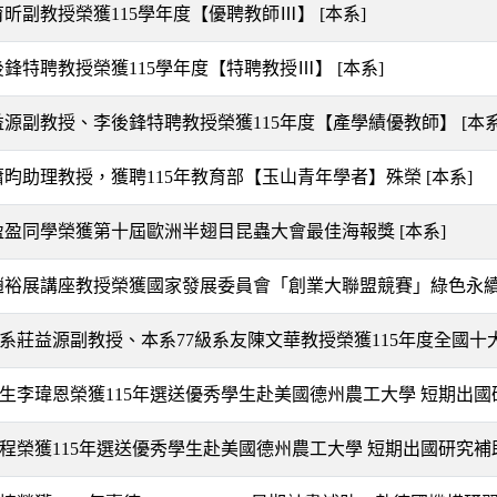
乃育昕副教授榮獲115學年度【優聘教師Ⅲ】
[本系]
李後鋒特聘教授榮獲115學年度【特聘教授Ⅲ】
[本系]
莊益源副教授、李後鋒特聘教授榮獲115年度【產學績優教師】
[本系
!蕭昀助理教授，獲聘115年教育部【玉山青年學者】殊榮
[本系]
黃盈盈同學榮獲第十屆歐洲半翅目昆蟲大會最佳海報獎
[本系]
!趙裕展講座教授榮獲國家發展委員會「創業大聯盟競賽」綠色永
本系莊益源副教授、本系77級系友陳文華教授榮獲115年度全國
士生李瑋恩榮獲115年選送優秀學生赴美國德州農工大學 短期出
勁程榮獲115年選送優秀學生赴美國德州農工大學 短期出國研究