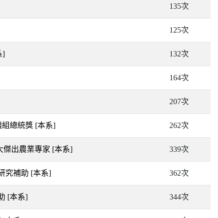
135次
125次
]
132次
164次
207次
續組總統獎
[本系]
262次
十大傑出農業專家
[本系]
339次
國研究補助
[本系]
362次
補助
[本系]
344次