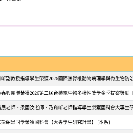
乃育昕副教授指導學生榮獲2026國際無脊椎動物病理學與微生物
文藝蟲興團隊榮獲2026第二屆台積電生物多樣性獎學金季提案獎勵
趙裕展老師、梁國汶老師、乃育昕老師指導學生榮獲國科會大專生
大三彭紹恩同學榮獲國科會【大專學生研究計畫】
[本系]