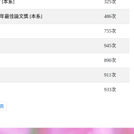
習
[本系]
325次
025年最佳論文獎
[本系]
486次
755次
945次
890次
911次
933次
頁