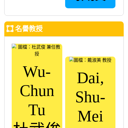
名譽教授
Wu-
Dai,
Chun
Shu-
Tu
Mei