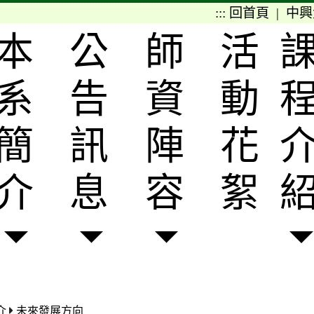
:::
回首頁
|
中興
本
公
師
活
系
告
資
動
簡
訊
陣
花
介
息
容
絮
介
未來發展方向