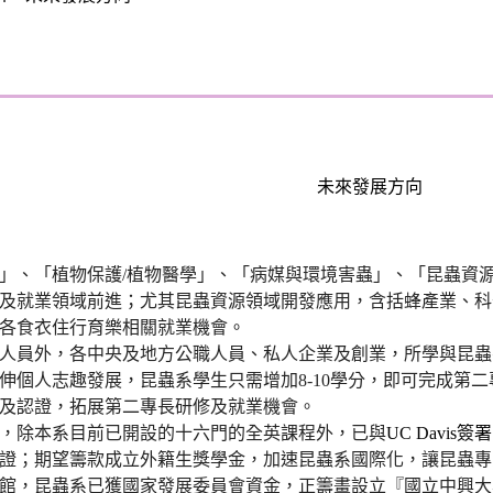
未來發展方向
」、「植物保護
/
植物醫學」、「病媒與環境害蟲」、「昆蟲資
及就業領域前進；尤其
昆蟲資源領域開發應用，含括蜂產業、科
各
食衣住行育樂相關就業機會。
人員外，各中央及地方公職人員、私人企業及創業，所學與昆蟲
伸個人志趣發展，昆蟲系學生只需增加
8-10學分，即可完成
及認證，拓展第二專長研修及就業機會。
，除本系目前已開設的十六門的全英課程外，已與
UC Davis
簽署
證；期望籌款成立外籍生獎學金，加速昆蟲系國際化，讓昆蟲專
館，昆蟲系已獲國家發展委員會資金，正籌畫設立『國立中興大