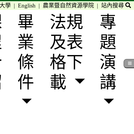
大學
|
English
|
農業暨自然資源學院
|
站內搜尋
課
畢
法規
專
程
業
及表
題
介
條
格下
演
紹
件
載
講