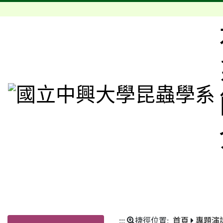
:::
捷徑位置:
首頁
專題演