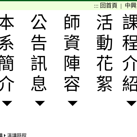
:::
回首頁
|
中興
本
公
師
活
系
告
資
動
簡
訊
陣
花
介
息
容
絮
講
演講時程