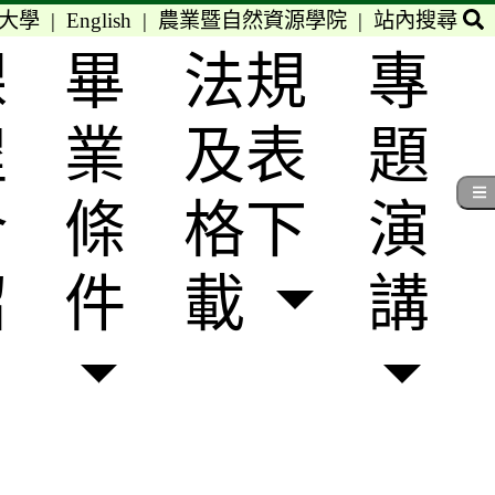
大學
|
English
|
農業暨自然資源學院
|
站內搜尋
課
畢
法規
專
程
業
及表
題
介
條
格下
演
紹
件
載
講