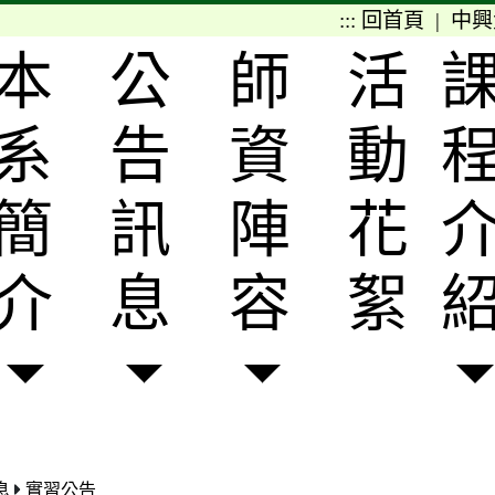
:::
回首頁
|
中興
本
公
師
活
系
告
資
動
簡
訊
陣
花
介
息
容
絮
息
實習公告