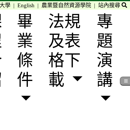
大學
|
English
|
農業暨自然資源學院
|
站內搜尋
課
畢
法規
專
程
業
及表
題
介
條
格下
演
紹
件
載
講