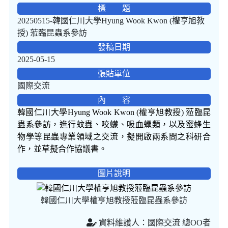
標 題
20250515-韓國仁川大學Hyung Wook Kwon (權亨旭教
授) 蒞臨昆蟲系參訪
發稿日期
2025-05-15
張貼單位
國際交流
內 容
韓國仁川大學Hyung Wook Kwon (權亨旭教授) 蒞臨昆
蟲系參訪，進行蚊蟲、咬蠓、吸血蠅類，以及蜜蜂生
物學等昆蟲專業領域之交流，擬開啟兩系間之科研合
作，並草擬合作協議書。
圖片說明
韓國仁川大學權亨旭教授蒞臨昆蟲系參訪
資料維護人：國際交流 總OO者