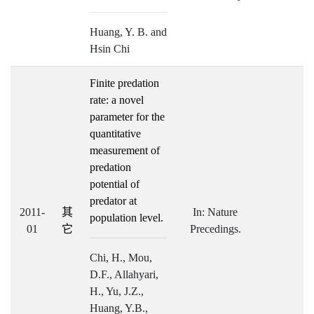
Huang, Y. B. and
Hsin Chi
Finite predation
rate: a novel
parameter for the
quantitative
measurement of
predation
potential of
predator at
2011-
其
In: Nature
population level.
01
它
Precedings.
Chi, H., Mou,
D.F., Allahyari,
H., Yu, J.Z.,
Huang, Y.B.,