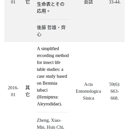
01
它
会誌
33-44.
生命表とその
応用。
後藤 哲雄・齊
心
A simplified
recording method
for insect life
table studies: a
case study based
on Bemisia
Acta
59(6):
2016-
其
tabaci
Entomologica
663-
01
它
(Hemiptera:
Sinica
668.
Aleyrodidae).
Zheng, Xiao-
Min, Hsin Chi,