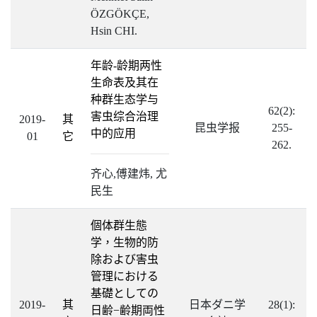
ÖZGÖKÇE,
Hsin CHI.
年龄-龄期两性
生命表及其在
种群生态学与
62(2):
害虫综合治理
2019-
其
昆虫学报
255-
中的应用
01
它
262.
齐心,傅建炜, 尤
民生
個体群生態
学，生物的防
除および害虫
管理における
基礎としての
2019-
其
日本ダニ学
28(1):
日齢−齢期両性