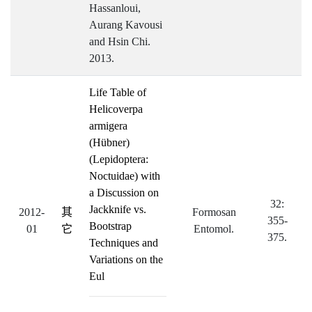
Hassanloui,
Aurang Kavousi
and Hsin Chi.
2013.
Life Table of
Helicoverpa
armigera
(Hübner)
(Lepidoptera:
Noctuidae) with
a Discussion on
32:
Jackknife vs.
2012-
其
Formosan
355-
Bootstrap
01
它
Entomol.
375.
Techniques and
Variations on the
Eul