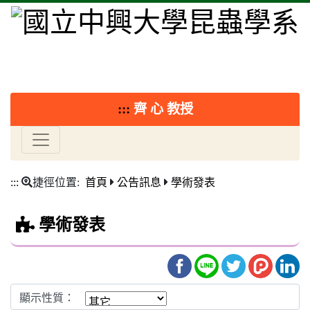
:::
齊 心 教授
:::
捷徑位置:
首頁
公告訊息
學術發表
學術發表
顯示性質：