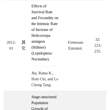
Effects of
Survival Rate
and Fecundity on
the Intrinsic Rate
of Increase of
Helicoverpa
32:
armigera
2012-
其
Formosan
223-
(Hübner)
01
它
Entomol.
235.
(Lepidoptera:
Noctuidae).
Jha, Ratna K.,
Hsin Chi, and Li-
Cheng Tang.
Stage-structured
Population
Growth of