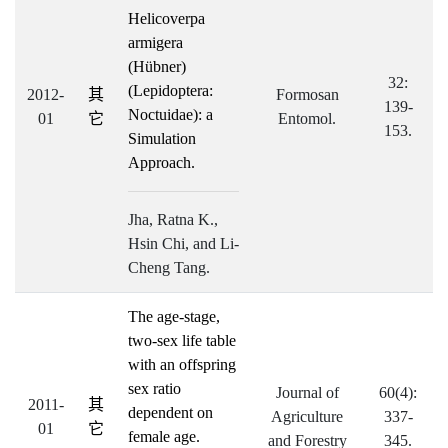
Helicoverpa
armigera
(Hübner)
32:
(Lepidoptera:
2012-
其
Formosan
139-
Noctuidae): a
01
它
Entomol.
153.
Simulation
Approach.
Jha, Ratna K.,
Hsin Chi, and Li-
Cheng Tang.
The age-stage,
two-sex life table
with an offspring
sex ratio
Journal of
60(4):
2011-
其
dependent on
Agriculture
337-
01
它
female age.
and Forestry
345.