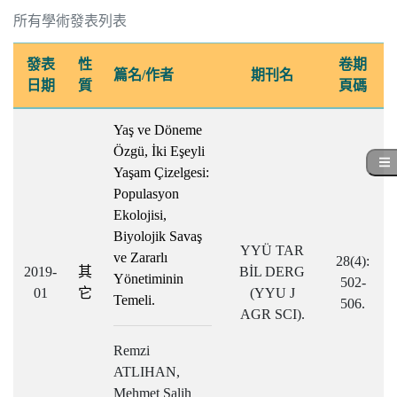
所有學術發表列表
發表
性
卷期
篇名/作者
期刊名
日期
質
頁碼
Yaş ve Döneme
Özgü, İki Eşeyli
Yaşam Çizelgesi:
Populasyon
Ekolojisi,
Biyolojik Savaş
YYÜ TAR
ve Zararlı
28(4):
2019-
其
BİL DERG
Yönetiminin
502-
01
它
(YYU J
Temeli.
506.
AGR SCI).
Remzi
ATLIHAN,
Mehmet Salih