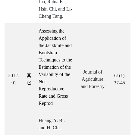
Jha, Ratna K.,
Hsin Chi, and Li-
Cheng Tang.
Assessing the
Application of
the Jackknife and
Bootstrap
Techniques to the
Estimation of the
Journal of
Variability of the
2012-
其
61(1):
Agriculture
Net
01
它
37-45.
and Forestry
Reproductive
Rate and Gross
Reprod
Huang, Y. B.,
and H. Chi.