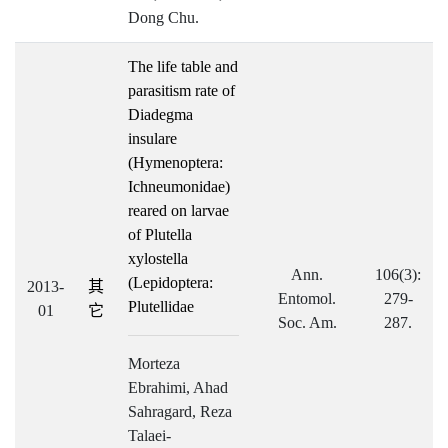
Dong Chu.
The life table and
parasitism rate of
Diadegma
insulare
(Hymenoptera:
Ichneumonidae)
reared on larvae
of Plutella
xylostella
Ann.
106(3):
(Lepidoptera:
2013-
其
Entomol.
279-
Plutellidae
01
它
Soc. Am.
287.
Morteza
Ebrahimi, Ahad
Sahragard, Reza
Talaei-