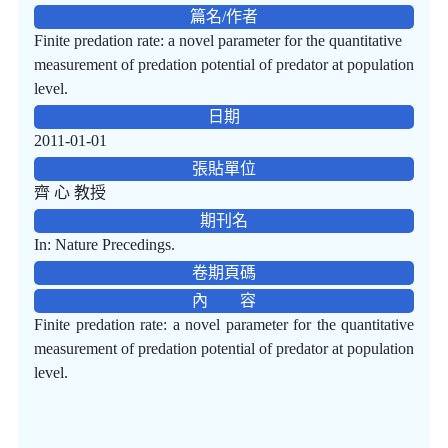
篇名/作者
Finite predation rate: a novel parameter for the quantitative
measurement of predation potential of predator at population
level.
日期
2011-01-01
張貼單位
齊 心 教授
期刊名
In: Nature Precedings.
卷期頁碼
內 容
Finite predation rate: a novel parameter for the quantitative
measurement of predation potential of predator at population
level.