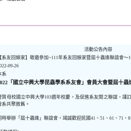
活動公告內容
【系友回娘家】敬邀參加~111年系友回娘家暨屆十蟲逢聯誼會〜10/2
022-09-26
本系
2022「國立中興大學昆蟲學系系友會」會員大會暨屆十蟲
慶賀母校國立中興大學103週年校慶，及促進系友間之聯誼，謹訂
母系共聚敘舊。
同時舉辦「屆十蟲逢」聯誼會，竭誠歡迎民國41、51、61、71、8