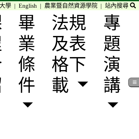
大學
|
English
|
農業暨自然資源學院
|
站內搜尋
課
畢
法規
專
程
業
及表
題
介
條
格下
演
紹
件
載
講