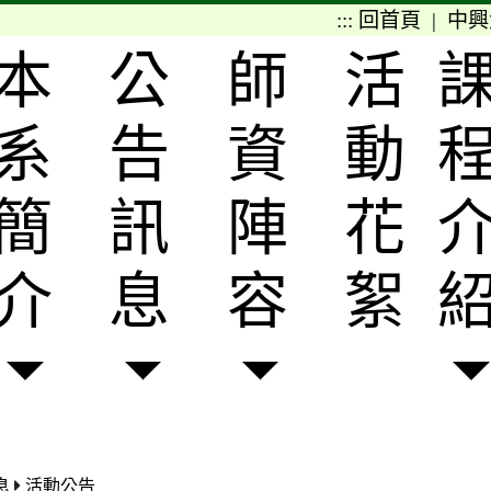
:::
回首頁
|
中興
本
公
師
活
系
告
資
動
簡
訊
陣
花
介
息
容
絮
息
活動公告