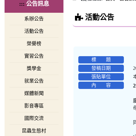
:::
公告訊息
活動公告
系辦公告
活動公告
榮譽榜
實習公告
標 題
發稿日期
2
獎學金
張貼單位
就業公告
內 容
媒體新聞
影音專區
國際交流
昆蟲生態村