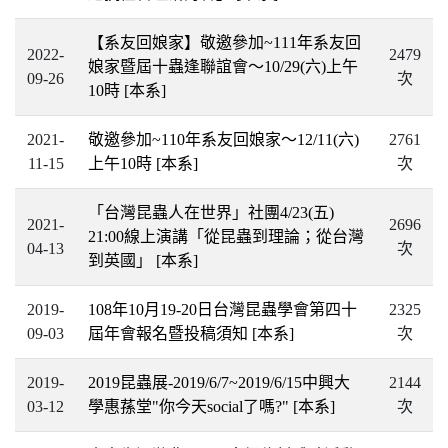
【系友回娘家】敬邀參加~111年系友回
2022-
2479
娘家暨屆十蟲逢聯誼會〜10/29(六)上午
09-26
次
10時
[本系]
2021-
敬邀參加~110年系友回娘家〜12/11(六)
2761
11-15
上午10時
[本系]
次
「台灣昆蟲人在世界」社團4/23(五)
2021-
2696
21:00線上演講「從昆蟲到理論；從台灣
04-13
次
到英國」
[本系]
2019-
108年10月19-20日台灣昆蟲學會第四十
2325
09-03
屆年會報名暨投稿須知
[本系]
次
2019-
2019昆蟲展-2019/6/7~2019/6/15中興大
2144
03-12
學惠蓀堂"你今天social了嗎?"
[本系]
次