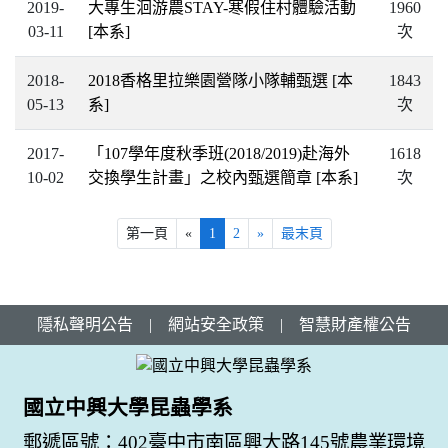
2019-
大專生洄游農STAY-寒假住村體驗活動
1960
03-11
[本系]
次
2018-
2018香格里拉樂園營隊小隊輔甄選
[本
1843
05-13
系]
次
2017-
「107學年度秋季班(2018/2019)赴海外
1618
10-02
交換學生計畫」之校內甄選簡章
[本系]
次
第一頁
«
1
2
»
最末頁
隱私聲明公告
|
網站安全政策
|
智慧財產權公告
國立中興大學昆蟲學系
郵遞區號：402臺中市南區興大路145號農業環境