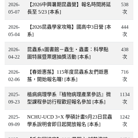
2026-
【2026中興暑期昆蟲營】報名時間將延
538
05-07
長至 5/23
[本系]
次
2026-
【2026昆蟲學家攻略】國高中3日營
[本
444
05-04
系]
次
2026-
昆蟲系x圖書館－蟲生・蟲畫：科學點
438
04-22
圖特展暨票選抽獎活動
[本系]
次
2026-
【春遊惠蓀】115年度昆蟲系友們遊惠
716
02-06
蓀，開始報名囉!
[本系]
次
2025-
植病病理學系『植物病理產業參訪』微
1134
09-23
型課程參訪行程歡迎報名參加
[本系]
次
2025-
NCHU-UCD 3+X 學碩計畫9月23日昆蟲
1242
09-09
學系說明會即日起開放報名
[本系]
次