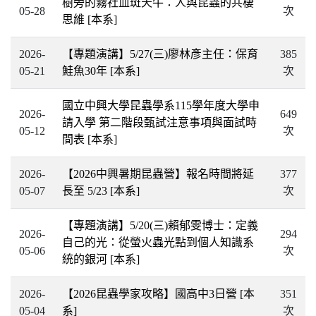
樹旁的霧社血斑天牛：人與昆蟲的共棲
05-28
次
思維
[本系]
2026-
【專題演講】5/27(三)廖林彥主任：保育
385
05-21
鮭魚30年
[本系]
次
國立中興大學昆蟲學系115學年度大學申
2026-
649
請入學 第二階段甄試注意事項與面試時
05-12
次
間表
[本系]
2026-
【2026中興暑期昆蟲營】報名時間將延
377
05-07
長至 5/23
[本系]
次
【專題演講】5/20(三)賴郁雯博士：定義
2026-
294
自己的光：從螢火蟲光點到個人知識系
05-06
次
統的銀河
[本系]
2026-
【2026昆蟲學家攻略】國高中3日營
[本
351
05-04
系]
次