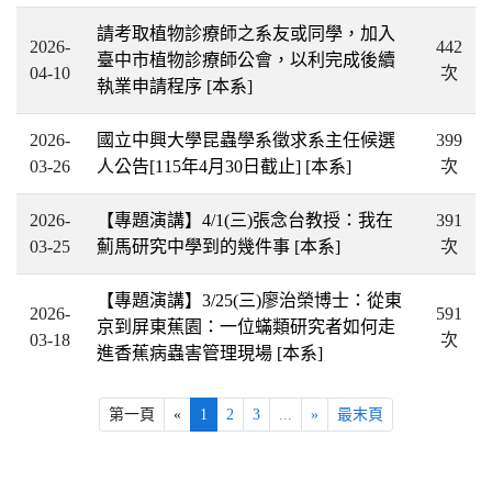
請考取植物診療師之系友或同學，加入
2026-
442
臺中市植物診療師公會，以利完成後續
04-10
次
執業申請程序
[本系]
2026-
國立中興大學昆蟲學系徵求系主任候選
399
03-26
人公告[115年4月30日截止]
[本系]
次
2026-
【專題演講】4/1(三)張念台教授：我在
391
03-25
薊馬研究中學到的幾件事
[本系]
次
【專題演講】3/25(三)廖治榮博士：從東
2026-
591
京到屏東蕉園：一位蟎類研究者如何走
03-18
次
進香蕉病蟲害管理現場
[本系]
第一頁
«
1
2
3
...
»
最末頁