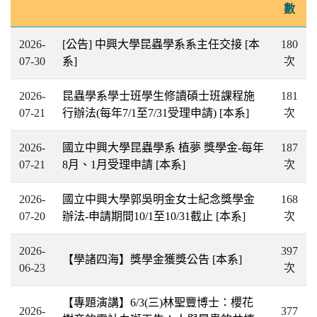
數
2026-
[公告] 中興大學昆蟲學系系主任交接
[本
180
07-30
系]
次
2026-
昆蟲學系學士班學生修讀碩士班課程施
181
07-21
行辦法(每年7/1至7/31受理申請)
[本系]
次
2026-
國立中興大學昆蟲學系 植夢 獎學金-每年
187
07-21
8月、1月受理申請
[本系]
次
2026-
國立中興大學郭吳明金女士紀念獎學金
168
07-20
辦法-申請期間10/1至10/31截止
[本系]
次
2026-
397
【學諸四海】獎學金獲獎公告
[本系]
06-23
次
【專題演講】6/3(三)林聖豐博士：櫻花
2026-
377