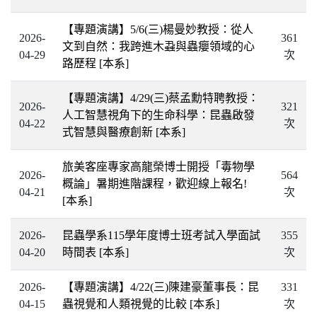
【專題演講】5/6(三)楊曼妙教授：從人
2026-
361
文到自然：我跨進木蝨與蟲癭領域的心
04-29
次
路歷程
[本系]
【專題演講】4/29(三)蔡孟勳特聘教授：
2026-
321
人工智慧視角下的生命科學：昆蟲啟發
04-22
次
式智慧與醫療創新
[本系]
旅美客座專家高龍榮博士開授「毒物學
2026-
564
概論」暑期進階課程，歡迎線上報名!
04-21
次
[本系]
2026-
昆蟲學系115學年度博士班考試入學面試
355
04-20
時間表
[本系]
次
2026-
【專題演講】4/22(三)陳建豪董事長：昆
331
04-15
蟲視覺和人類視覺的比較
[本系]
次