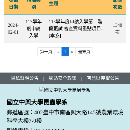
發稿
所屬類
點閱
主題
日期
別
次數
113學年
113學年度申請入學第二階
2024-
1348
度申請
段甄試 審查資料重點項目...
02-01
次
入學
[本系]
第一頁
«
1
»
最末頁
隱私聲明公告
|
網站安全政策
|
智慧財產權公告
國立中興大學昆蟲學系
郵遞區號：402臺中市南區興大路145號農業環境
科學大樓7-9樓