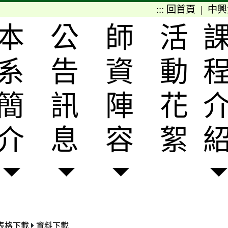
:::
回首頁
|
中興
本
公
師
活
系
告
資
動
簡
訊
陣
花
介
息
容
絮
表格下載
資料下載