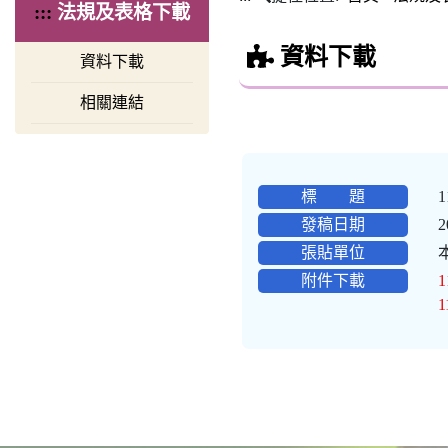
:::
法規及表格下載
資料下載
資料下載
相關連結
標 題
發稿日期
2
張貼單位
附件下載