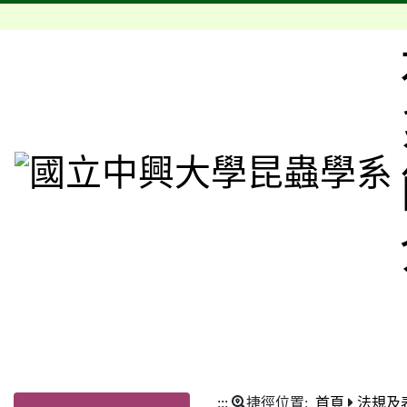
:::
捷徑位置:
首頁
法規及