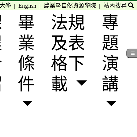
大學
|
English
|
農業暨自然資源學院
|
站內搜尋
課
畢
法規
專
程
業
及表
題
介
條
格下
演
紹
件
載
講