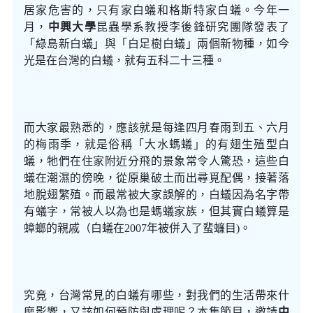
居家危害的，只有家白蟻和格斯特家白蟻。今年一
月，
中興大學
昆蟲學系教授李後鋒研究團隊發表了
「綠島新白蟻」與「白足樹白蟻」兩個新物種，如今
光是在台灣的白蟻，就有五科二十三種。
而大家最熟悉的，應該就是每逢四月春雨到五、六月
的梅雨季，就是俗稱「大水螞蟻」的有翅生殖型白
蟻，牠們在住家附近分飛的景象常令人驚恐，這些白
蟻在潮濕的傍晚，從原巢破土而出尋覓配偶，接著落
地脫翅繁殖。而最常被大家誤解的，白蟻因為名字帶
有蟻字，常被人以為也是螞蟻家族，但其實白蟻算是
蟑螂的親戚（白蟻在2007年被併入了蜚蠊目)。
究竟，台灣常見的白蟻有哪些，對我們的生活帶來什
麼影響，又該如何預防與處理呢？本集節目，邀請
中