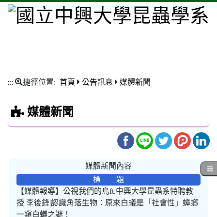
:::
捷徑位置:
首頁
公告訊息
媒體新聞
媒體新聞
媒體新聞內容
標 題
【媒體報導】公視我們的島ft.中興大學昆蟲系特聘教
授 李後鋒|認識角落生物：原來白蟻是「社會性」蟑螂
一窺白蟻之謎！