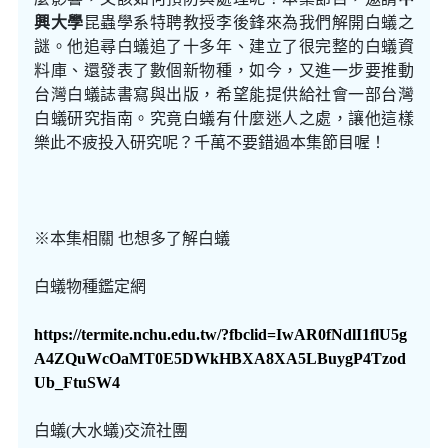
興大學
昆蟲學系特聘教授李後鋒來為我們解開白蟻之
謎。他追尋白蟻追了十多年、建立了很完整的白蟻資
料庫、還發表了數個新物種，如今，又進一步要推動
台灣白蟻誌書寫與出版，希望能提供給社會一部台灣
白蟻研究指南。究竟白蟻有什麼迷人之處，讓他這樣
樂此不疲投入研究呢？千萬不要錯過本集節目喔！
※本集相關 也想多了解白蟻
白蟻物種鑑定網
https://termite.nchu.edu.tw/?fbclid=IwAR0fNdlI1flU5g
A4ZQuWcOaMT0E5DWkHBXA8XA5LBuygP4Tzod
Ub_FtuSW4
白蟻(大水蟻)交流社團