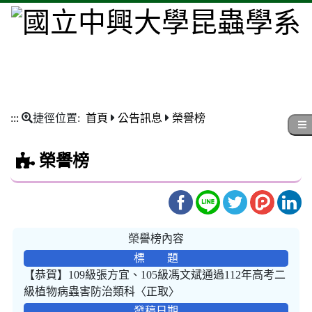
:::
捷徑位置:
首頁
公告訊息
榮譽榜
榮譽榜
榮譽榜內容
標 題
【恭賀】109級張方宜、105級馮文斌通過112年高考二
級植物病蟲害防治類科〈正取〉
發稿日期