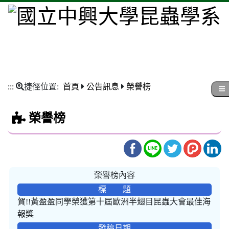
:::
捷徑位置:
首頁
公告訊息
榮譽榜
榮譽榜
榮譽榜內容
標 題
賀!!黃盈盈同學榮獲第十屆歐洲半翅目昆蟲大會最佳海
報獎
發稿日期