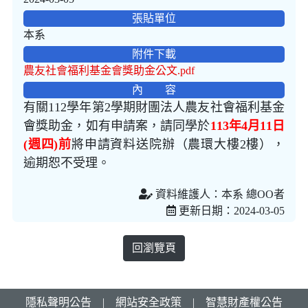
張貼單位
本系
附件下載
農友社會福利基金會獎助金公文.pdf
內 容
有關112學年第2學期財團法人農友社會福利基金
會獎助金，如有申請案，請同學於
113
年
4
月
11
日
(
週四
)
前
將申請資料送院辦（農環大樓2樓），
逾期恕不受理。
資料維護人：本系 總OO者
更新日期：2024-03-05
回瀏覽頁
隱私聲明公告
|
網站安全政策
|
智慧財產權公告