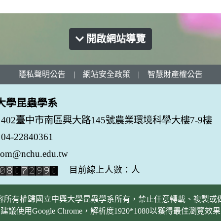
開啟網站導覽
隱私聲明公告
|
網站安全政策
|
智慧財產權公告
大學昆蟲學系
402臺中市南區興大路145號農業環境科學大樓7-9樓
-22840361
tom@nchu.edu.tw
目前線上人數：人
容所有權歸國立中興大學昆蟲學系所有，禁止任意轉載、複製或
建議使用Google Chrome，解析度1920*1080以獲得最佳瀏覽效果