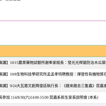
演講】10/15農業藥物試驗所謝奉家組長：發光光桿菌防治木瓜
演講】10/8生物科技學研究所孟孟孝特聘教授：揮發性有機物
演講】9/24大瓦厝文創周俊廷執行長：《趖來趖去三隻蟲》昆
加 114/8/30(六)14:00-15:00 昆蟲系新生家長說明會
[本系]