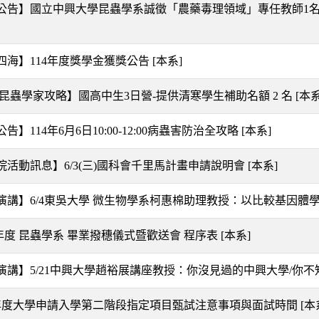
公告】國立中興大學昆蟲學系誠徵「農藥毒理領域」專任教師1名 徵才收
四海】114年度獎學金獲獎公告
[本系]
5 昆蟲學家攻略】國高中生3日營-提供清寒學生補助名額 2 名
[本系
告】114年6月6日10:00-12:00病蟲害防治全攻略
[本系]
院活動訊息】6/3(三)國科會千里馬計畫申請說明會
[本系]
演講】6/4東吳大學 微生物學系柯惠棉助理教授：以比較基因
學年度 昆蟲學系 畢業撥穗儀式暨歡送會 程序表
[本系]
演講】5/21中興大學趙裕展講座教授：你沒見過的中興大學/你
學年度大學申請入學第二階段指定項目甄試注意事項與面試時間
[本