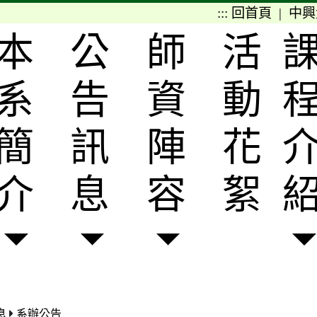
:::
回首頁
|
中興
本
公
師
活
系
告
資
動
簡
訊
陣
花
介
息
容
絮
息
系辦公告