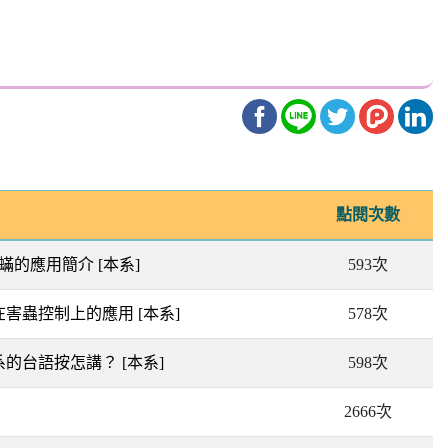
點閱次數
葉蟎的應用簡介
[本系]
593次
質在害蟲控制上的應用
[本系]
578次
蟲系的台語按怎講？
[本系]
598次
2666次