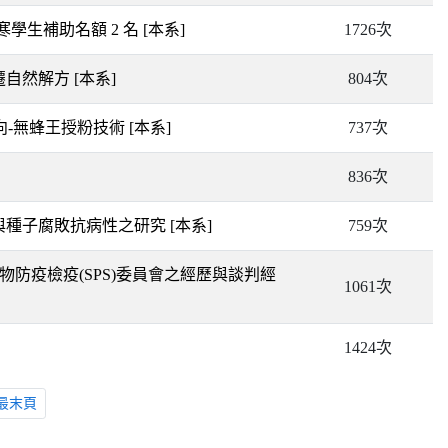
清寒學生補助名額 2 名
[本系]
1726次
遷自然解方
[本系]
804次
向-無蜂王授粉技術
[本系]
737次
836次
相與種子腐敗抗病性之研究
[本系]
759次
物防疫檢疫(SPS)委員會之經歷與談判經
1061次
1424次
最末頁