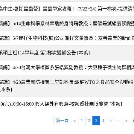
中生-暑期昆蟲營】昆蟲學家攻略Ⅰ (7/22~24) 第一梯次-提供
演講】5/14生命科學系林幸助終身特聘教授：藍碳是減緩氣候變
演講】5/7昆祥生物科技(股)公司謝祥文董事長：友善農業的新面
系碩士班114學年度 第1梯次遞補公告
[本系]
演講】4/30台灣大學植微系張皓巽副教授：大豆種子微生物群
演講】4/23農業部防檢署王堂凱科長:派駐WTO之食品安全與動植
[本系]
4/19(六)10:00-16:00 興大鵝外有興意-校系暨社團博覽會
[本系]
第一頁
«
1
2
3
4
5
...
»