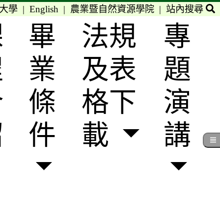
大學
|
English
|
農業暨自然資源學院
|
站內搜尋
課
畢
法規
專
程
業
及表
題
介
條
格下
演
紹
件
載
講