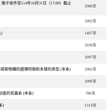
件至114年10月31日（17:00）截止
1000次
1092次
]
1407次
1039次
1097次
體學探索物種的遺傳特徵和多樣的表型
[本系]
1062次
1006次
不知道的昆蟲系
[本系]
786次
系]
1314次