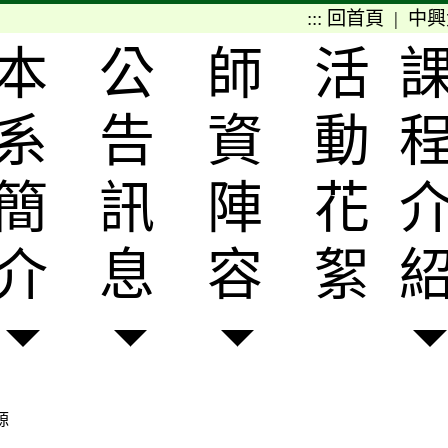
:::
回首頁
|
中興
本
公
師
活
系
告
資
動
簡
訊
陣
花
介
息
容
絮
源