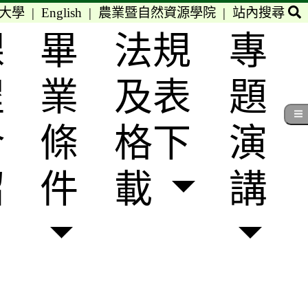
大學
|
English
|
農業暨自然資源學院
|
站內搜尋
課
畢
法規
專
程
業
及表
題
介
條
格下
演
紹
件
載
講