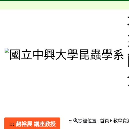
:::
捷徑位置:
首頁
教學資
:::
趙裕展 講座教授