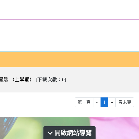
實驗 （上學期）
[下載次數：
0
]
第一頁
«
1
»
最末頁
開啟網站導覽