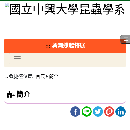
:::
興潮蝶起特展
:::
捷徑位置:
首頁
簡介
簡介