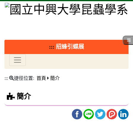
:::
招蜂引蝶展
:::
捷徑位置:
首頁
簡介
簡介