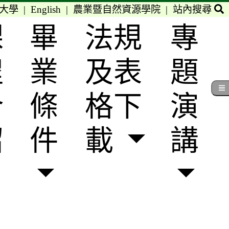
大學
|
English
|
農業暨自然資源學院
|
站內搜尋
課
畢
法規
專
程
業
及表
題
介
條
格下
演
紹
件
載
講