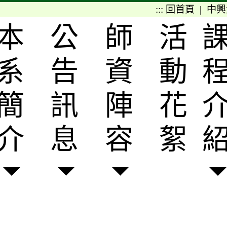
:::
回首頁
|
中興
本
公
師
活
系
告
資
動
簡
訊
陣
花
介
息
容
絮