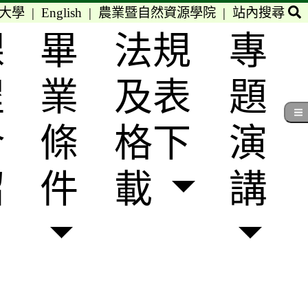
大學
|
English
|
農業暨自然資源學院
|
站內搜尋
課
畢
法規
專
程
業
及表
題
介
條
格下
演
紹
件
載
講