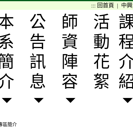
:::
回首頁
|
中興
本
公
師
活
系
告
資
動
簡
訊
陣
花
介
息
容
絮
專區簡介