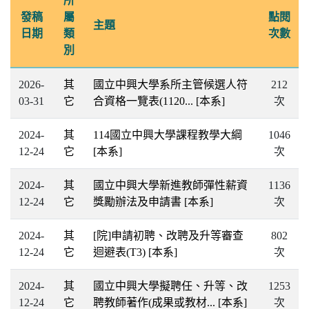
所
發稿
屬
點閱
主題
日期
類
次數
別
2026-
其
國立中興大學系所主管候選人符
212
03-31
它
合資格一覽表(1120...
[本系]
次
2024-
其
114國立中興大學課程教學大綱
1046
12-24
它
[本系]
次
2024-
其
國立中興大學新進教師彈性薪資
1136
12-24
它
獎勵辦法及申請書
[本系]
次
2024-
其
[院]申請初聘、改聘及升等審查
802
12-24
它
迴避表(T3)
[本系]
次
2024-
其
國立中興大學擬聘任、升等、改
1253
12-24
它
聘教師著作(成果或教材...
[本系]
次