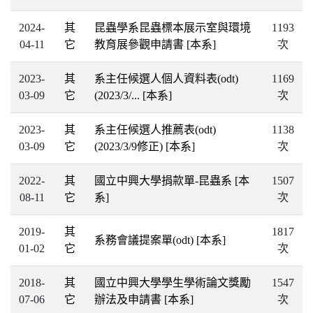
2024-
其
昆蟲學系昆蟲標本展示室與環境
1193
04-11
它
教育展參觀申請書
[本系]
次
2023-
其
系主任候選人個人資料表(odt)
1169
03-09
它
(2023/3/...
[本系]
次
2023-
其
系主任候選人推薦表(odt)
1138
03-09
它
(2023/3/9修正)
[本系]
次
2022-
其
國立中興大學捐款單-昆蟲系
[本
1507
08-11
它
系]
次
2019-
其
1817
系務會議提案單(odt)
[本系]
01-02
它
次
2018-
其
國立中興大學學生學術論文獎勵
1547
07-06
它
辦法及申請書
[本系]
次