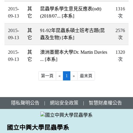
2015-
其
昆蟲學系學生意見反應表(odt)
1316
09-13
它
(2018/07...
[本系]
次
2015-
其
91-92年昆蟲系碩士班考古題(昆
2576
09-13
它
蟲及生物)
[本系]
次
2015-
其
澳洲墨爾本大學Dr. Martin Davies
1320
09-13
它
...
[本系]
次
第一頁
«
1
»
最末頁
隱私聲明公告
|
網站安全政策
|
智慧財產權公告
國立中興大學昆蟲學系