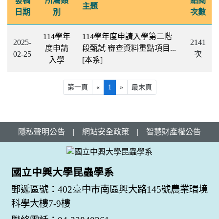
發稿
所屬類
點閱
主題
日期
別
次數
114學年
114學年度申請入學第二階
2025-
2141
度申請
段甄試 審查資料重點項目...
02-25
次
入學
[本系]
第一頁
«
1
»
最末頁
隱私聲明公告
|
網站安全政策
|
智慧財產權公告
國立中興大學昆蟲學系
郵遞區號：402臺中市南區興大路145號農業環境
科學大樓7-9樓