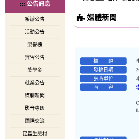
:::
公告訊息
媒體新聞
系辦公告
活動公告
榮譽榜
實習公告
標 題
發稿日期
2
獎學金
張貼單位
就業公告
內 容
媒體新聞
O
影音專區
l
國際交流
昆蟲生態村