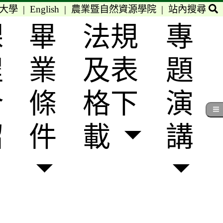
大學
|
English
|
農業暨自然資源學院
|
站內搜尋
課
畢
法規
專
程
業
及表
題
介
條
格下
演
紹
件
載
講