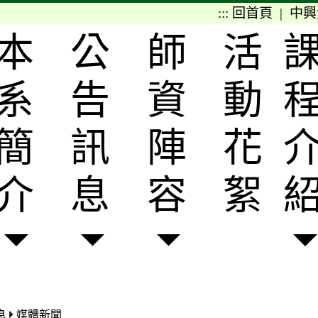
:::
回首頁
|
中興
本
公
師
活
系
告
資
動
簡
訊
陣
花
介
息
容
絮
息
媒體新聞