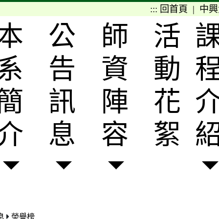
:::
回首頁
|
中興
本
公
師
活
系
告
資
動
簡
訊
陣
花
介
息
容
絮
息
榮譽榜