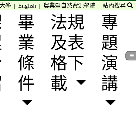
大學
|
English
|
農業暨自然資源學院
|
站內搜尋
課
畢
法規
專
程
業
及表
題
介
條
格下
演
紹
件
載
講