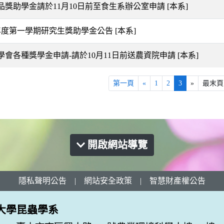
品獎助學金請於11月10日前至食生系辦公室申請
[本系]
學年度第一學期研究生獎助學金公告
[本系]
學會各種獎學金申請-請於10月11日前送農資院申請
[本系]
第一頁
«
1
2
3
»
最末頁
開啟網站導覽
隱私聲明公告
|
網站安全政策
|
智慧財產權公告
大學昆蟲學系