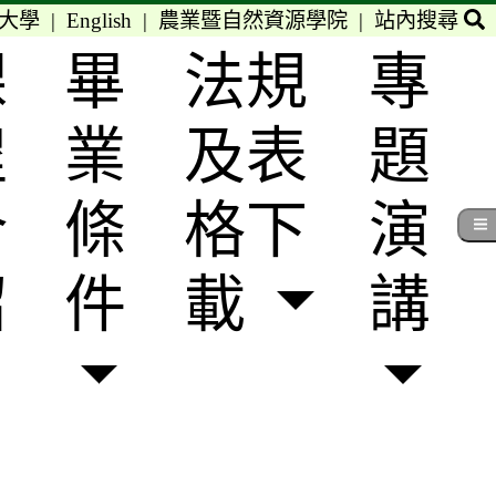
大學
|
English
|
農業暨自然資源學院
|
站內搜尋
課
畢
法規
專
程
業
及表
題
介
條
格下
演
紹
件
載
講