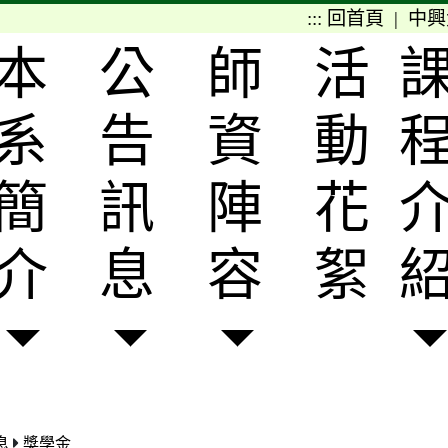
:::
回首頁
|
中興
本
公
師
活
系
告
資
動
簡
訊
陣
花
介
息
容
絮
息
獎學金