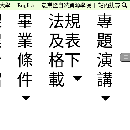
大學
|
English
|
農業暨自然資源學院
|
站內搜尋
課
畢
法規
專
程
業
及表
題
介
條
格下
演
紹
件
載
講