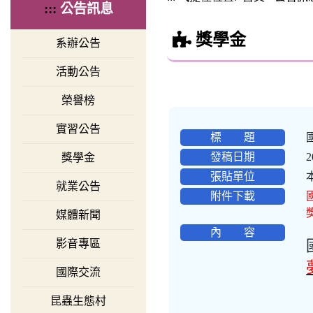
:::
公告訊息
獎學金
系辦公告
活動公告
榮譽榜
實習公告
標 題
發稿日期
2
獎學金
張貼單位
就業公告
附件下載
媒體新聞
內 容
影音專區
國際交流
昆蟲生態村