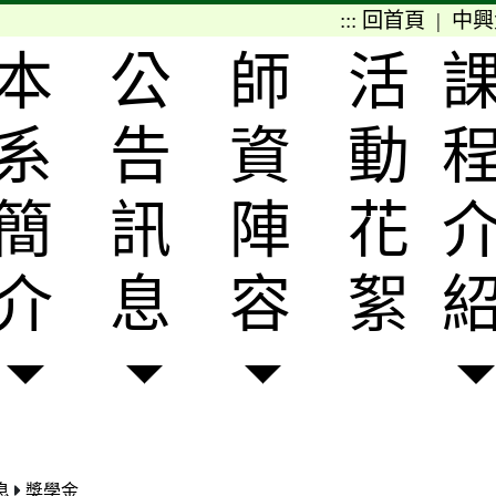
:::
回首頁
|
中興
本
公
師
活
系
告
資
動
簡
訊
陣
花
介
息
容
絮
息
獎學金