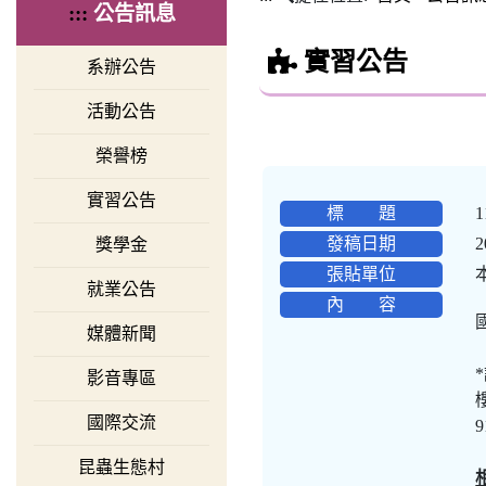
:::
公告訊息
實習公告
系辦公告
活動公告
榮譽榜
實習公告
標 題
發稿日期
2
獎學金
張貼單位
就業公告
內 容
媒體新聞
影音專區
國際交流
9
昆蟲生態村