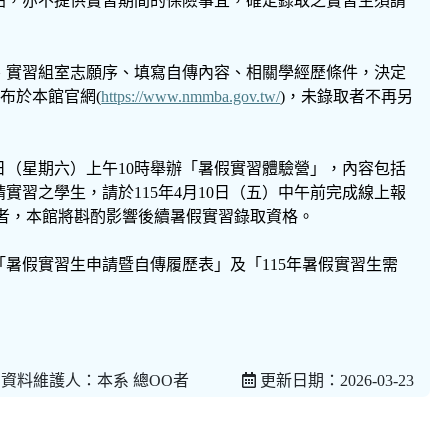
貼，亦不提供實習期間的保險事宜，確定錄取之實習生須請
、實習組室志願序、填寫自傳內容、相關學經歷條件，決定
公布於本館官網(
https://www.nmmba.gov.tw/
)，未錄取者不再另
5日（星期六）上午10時舉辦「暑假實習體驗營」，內容包括
習之學生，請於115年4月10日（五）中午前完成線上報
者，本館將斟酌影響後續暑假實習錄取資格。
暑假實習生申請暨自傳履歷表」及「115年暑假實習生需
資料維護人：本系 總OO者
更新日期：2026-03-23