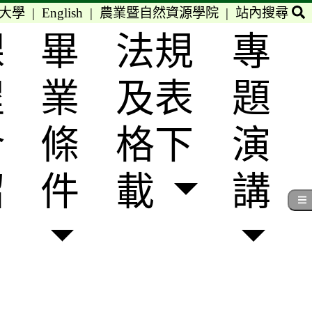
大學
|
English
|
農業暨自然資源學院
|
站內搜尋
課
畢
法規
專
程
業
及表
題
介
條
格下
演
紹
件
載
講