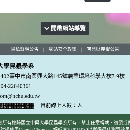
開啟網站導覽
隱私聲明公告
|
網站安全政策
|
智慧財產權公告
大學昆蟲學系
402臺中市南區興大路145號農業環境科學大樓7-9樓
-22840361
tom@nchu.edu.tw
目前線上人數：人
容所有權歸國立中興大學昆蟲學系所有，禁止任意轉載、複製或
建議使用Google Chrome，解析度1920*1080以獲得最佳瀏覽效果