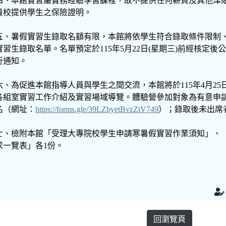
四、本館實習屬實務經驗學習課程，故不提供任何薪資及其他津
貴校提供學生之保險證明。
五、暑假實習生錄取名額有限，本館將依學生符合錄取條件限制
實習生錄取名單。名單預定於115年5月22日(星期三)前經核定後
行通知。
六、為促進本館指導人員與學生之間交流，本館將於115年4月2
各組室實習工作介紹及實習場域導覽。體驗營參加對象為有意申請實
名（網址：
https://forms.gle/39LZbyetBvzZtV749
）；錄取後未出席
七、檢附本館「受理大專院校學生申請寒暑假實習作業須知」、「
求一覽表」各1份。
回瀏覽頁