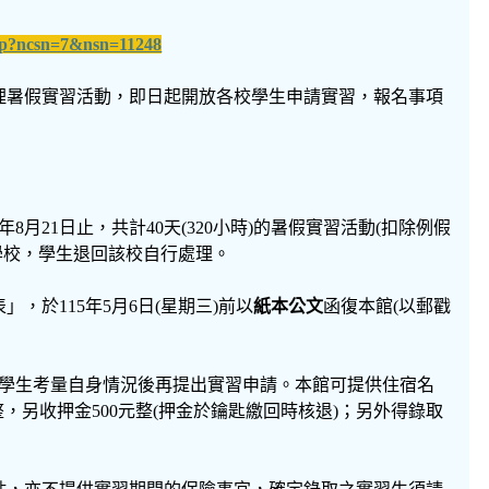
.php?ncsn=7&nsn=11248
1日辦理暑假實習活動，即日起開放各校學生申請實習，報名事項
8月21日止，共計40天(320小時)的暑假實習活動(扣除例假
學校，學生退回該校自行處理。
於115年5月6日(星期三)前以
紙本公文
函復本館(以郵戳
爰請學生考量自身情況後再提出實習申請。本館可提供住宿名
元整，另收押金500元整(押金於鑰匙繳回時核退)；另外得錄取