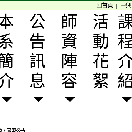
:::
回首頁
|
中興
本
公
師
活
系
告
資
動
簡
訊
陣
花
介
息
容
絮
息
實習公告