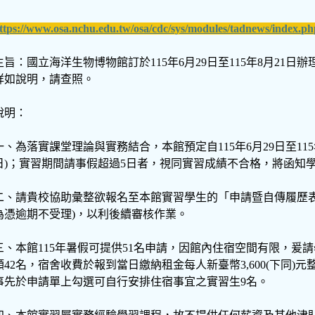
ttps://www.osa.nchu.edu.tw/osa/cdc/sys/modules/tadnews/index
主旨：國立海洋生物博物館訂於115年6月29日至115年8月2
詳如說明，請查照。
說明：
一、為落實課堂理論與實務結合，本館預定自115年6月29日至115年
日)；實習期間請事假超過5日者，視同實習成績不合格，將函知
二、請貴校協助彙整欲報名至本館實習學生的「申請暨自傳履歷表」，
為憑逾期不受理)，以利後續審核作業。
三、本館115年暑假可提供51名申請，因館內住宿空間有限，
額42名，宿舍收費於報到當日繳納租金每人新臺幣3,600(下同)
事先於申請單上勾選可自行安排住宿事宜之實習生9名。