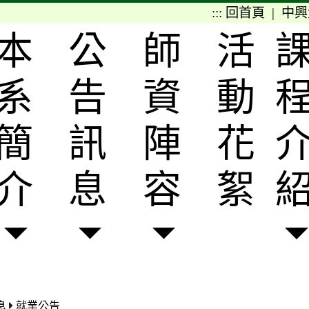
:::
回首頁
|
中興
本
公
師
活
系
告
資
動
簡
訊
陣
花
介
息
容
絮
息
就業公告