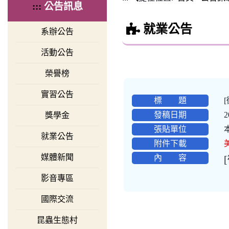
:::
公告訊息
就業公告
系辦公告
活動公告
榮譽榜
實習公告
標 題
發稿日期
2
獎學金
張貼單位
就業公告
附件下載
媒體新聞
內 容
影音專區
國際交流
昆蟲生態村