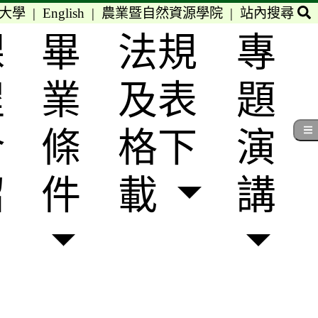
大學
|
English
|
農業暨自然資源學院
|
站內搜尋
課
畢
法規
專
程
業
及表
題
介
條
格下
演
紹
件
載
講