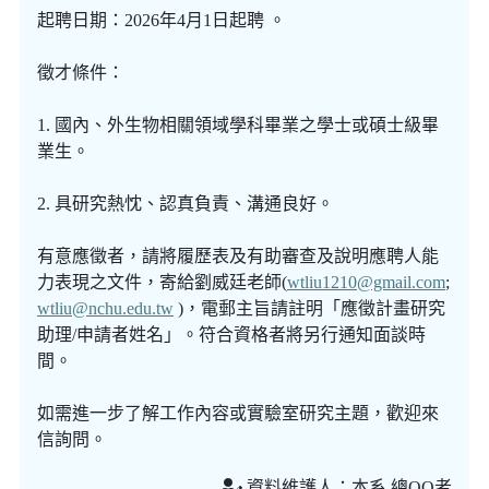
起聘日期：2026年4月1日起聘 。
徵才條件：
1. 國內、外生物相關領域學科畢業之學士或碩士級畢
業生。
2. 具研究熱忱、認真負責、溝通良好。
有意應徵者，請將履歷表及有助審查及說明應聘人能
力表現之文件，寄給劉威廷老師(
wtliu1210@gmail.com
;
wtliu@nchu.edu.tw
)，電郵主旨請註明「應徵計畫研究
助理/申請者姓名」。符合資格者將另行通知面談時
間。
如需進一步了解工作內容或實驗室研究主題，歡迎來
信詢問。
資料維護人：本系 總OO者