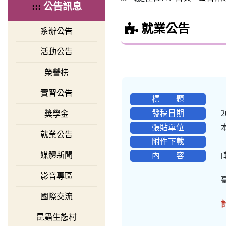
:::
公告訊息
就業公告
系辦公告
活動公告
榮譽榜
實習公告
標 題
發稿日期
2
獎學金
張貼單位
就業公告
附件下載
媒體新聞
內 容
影音專區
國際交流
昆蟲生態村