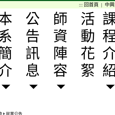
:::
回首頁
|
中興
本
公
師
活
系
告
資
動
簡
訊
陣
花
介
息
容
絮
息
就業公告