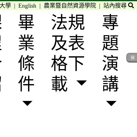
大學
|
English
|
農業暨自然資源學院
|
站內搜尋
課
畢
法規
專
程
業
及表
題
介
條
格下
演
紹
件
載
講